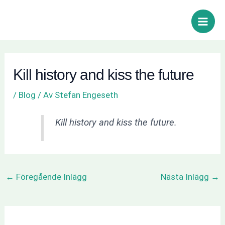
Hoppa
Inläggsnavigering
Sök
Main
till
Men
innehåll
Kill history and kiss the future
/
Blog
/ Av
Stefan Engeseth
Kill history and kiss the future.
←
Föregående Inlägg
Nästa Inlägg
→