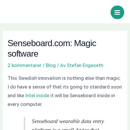
Hoppa
Inläggsnavigering
Sök
Main
till
Men
innehåll
Senseboard.com: Magic
software
2 kommentarer
/
Blog
/ Av
Stefan Engeseth
This Swedish innovation is nothing else than magic.
I do have a sense of that its going to standard soon
and like
Intel inside
it will be Senseboard inside in
every computer.
Senseboard wearable data entry
platform is a small device that