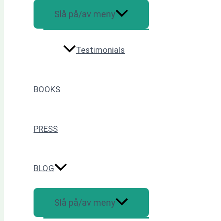
Slå på/av meny
Testimonials
BOOKS
PRESS
BLOG
Slå på/av meny