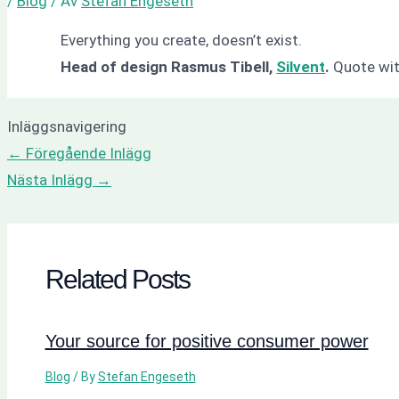
/
Blog
/ Av
Stefan Engeseth
Everything you create, doesn’t exist.
Head of design Rasmus Tibell,
Silvent
.
Quote wit
Inläggsnavigering
←
Föregående Inlägg
Nästa Inlägg
→
Related Posts
Your source for positive consumer power
Blog
/ By
Stefan Engeseth