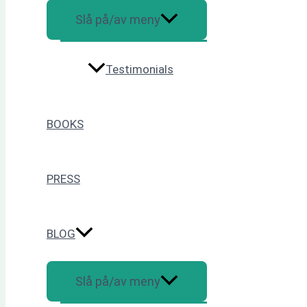
Slå på/av meny
Testimonials
BOOKS
PRESS
BLOG
Slå på/av meny