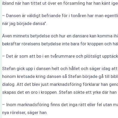
ibland när han tittat ut över en församling har han känt igen 
– Dansen är väldigt befriande för i tonåren har man egentlig
när jag började dansa”.
Även minnets betydelse och hur en dansare kan komma ihåg
bekräftar rörelsens betydelse inte bara för kroppen och hä
– Det är som att bo i en tvårummare och plötsligt upptäcka
Stefan gick upp i dansen helt och hållet och säger idag att 
honom kretsade kring dansen så Stefan började gå till bib
dialog. Att det blev just marknadsföring förklarar han ge
skapas det en oro i kroppen. Stefan sökte ett yrke där han 
– Inom marknadsföring finns det inga rätt eller fel utan 
nya rörelser, säger han.