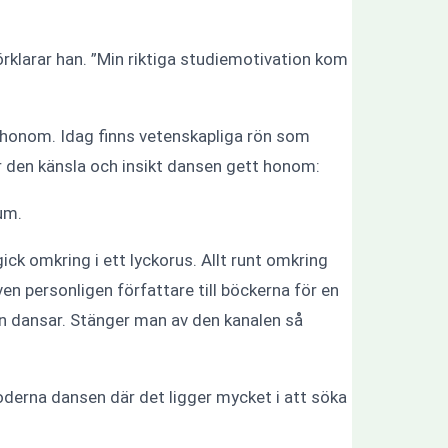
förklarar han. ”Min riktiga studiemotivation kom
a honom. Idag finns vetenskapliga rön som
er den känsla och insikt dansen gett honom:
um.
ick omkring i ett lyckorus. Allt runt omkring
n personligen författare till böckerna för en
an dansar. Stänger man av den kanalen så
oderna dansen där det ligger mycket i att söka