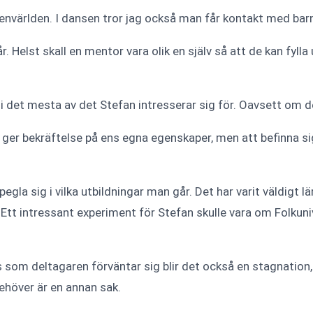
xenvärlden. I dansen tror jag också man får kontakt med barne
år. Helst skall en mentor vara olik en själv så att de kan fyl
 i det mesta av det Stefan intresserar sig för. Oavsett om d
om ger bekräftelse på ens egna egenskaper, men att befinna s
gla sig i vilka utbildningar man går. Det har varit väldigt l
tt intressant experiment för Stefan skulle vara om Folkuniv
cis som deltagaren förväntar sig blir det också en stagnatio
ehöver är en annan sak.