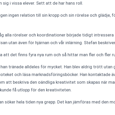
sig i vissa elever. Sett att de har hans roll.
en ingen relation till sin kropp och sin rörelse och glädje, 
 alla rörelser och koordinationer började tidigt intresser
lsan utan även för hjärnan och vår inlärning. Stefan beskriv
 att det finns fyra nya rum och så hittar man fler och fler r
han tränade alldeles för mycket. Han blev aldrig trött utan g
lioteket och läsa marknadsföringsböcker. Han kontaktade äve
nom att beskriva den oändliga kreativitet som skapas när m
kunde få utlopp för den kreativiteten.
man söker hela tiden nya grepp. Det kan jämföras med den m