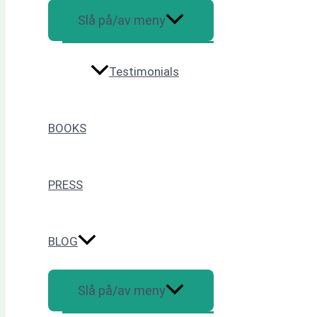
Slå på/av meny
Testimonials
BOOKS
PRESS
BLOG
Slå på/av meny