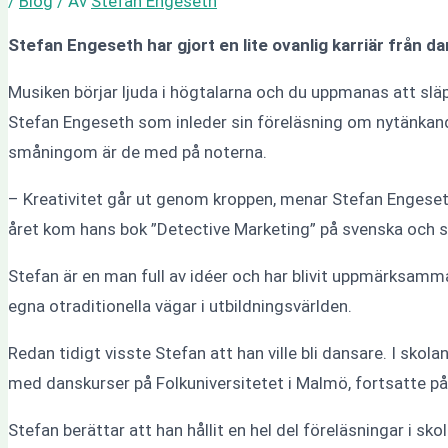
/
Blog
/ Av
Stefan Engeseth
Stefan Engeseth har gjort en lite ovanlig karriär från d
Musiken börjar ljuda i högtalarna och du uppmanas att släpp
Stefan Engeseth som inleder sin föreläsning om nytänkande
småningom är de med på noterna.
– Kreativitet går ut genom kroppen, menar Stefan Engeseth s
året kom hans bok ”Detective Marketing” på svenska och s
Stefan är en man full av idéer och har blivit uppmärksamma
egna otraditionella vägar i utbildningsvärlden.
Redan tidigt visste Stefan att han ville bli dansare. I skol
med danskurser på Folkuniversitetet i Malmö, fortsatte på
Stefan berättar att han hållit en hel del föreläsningar i sko