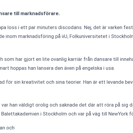
ansare till marknadsförare.
a loss i ett par minuters discodans. Nej, det är varken fest 
 inom marknadsföring på iiU, Folkuniversitetet i Stockholm.
om har gjort en lite ovanlig karriär från dansare till inneh
nart hoppas han lansera den även på engelska i usa.
d för sin kreativitet och sina teorier. Han är ett levande b
an var han väldigt orolig och saknade det där att röra på sig 
 Balettakademien i Stockholm och var på väg till NewYork fö
lan och