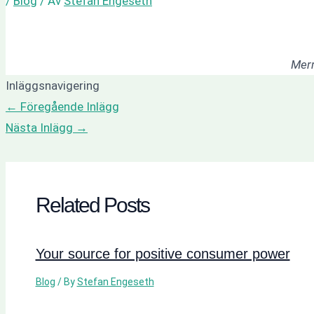
/
Blog
/ Av
Stefan Engeseth
Merr
Inläggsnavigering
←
Föregående Inlägg
Nästa Inlägg
→
Related Posts
Your source for positive consumer power
Blog
/ By
Stefan Engeseth