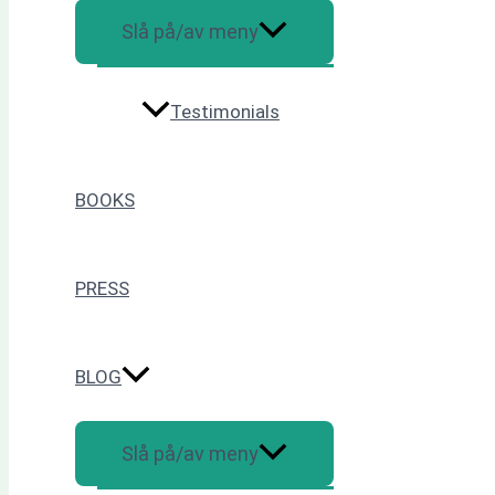
Slå på/av meny
Testimonials
BOOKS
PRESS
BLOG
Slå på/av meny