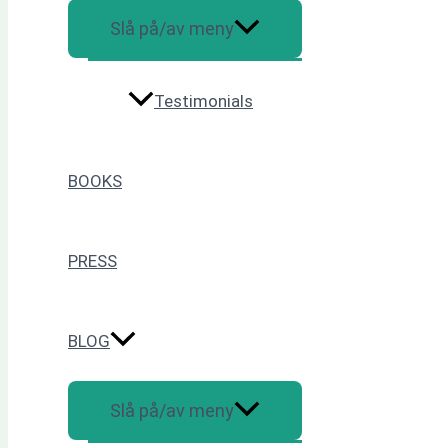
Slå på/av meny
Testimonials
BOOKS
PRESS
BLOG
Slå på/av meny