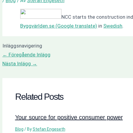
/
Blog
/ Av
Stefan Engeseth
NCC starts the construction ind
Byggvärlden.se (Google translate)
in
Swedish
.
Inläggsnavigering
←
Föregående Inlägg
Nästa Inlägg
→
Related Posts
Your source for positive consumer power
Blog
/ By
Stefan Engeseth