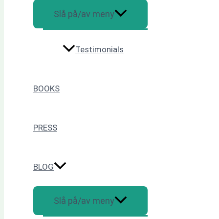
Slå på/av meny
Testimonials
BOOKS
PRESS
BLOG
Slå på/av meny