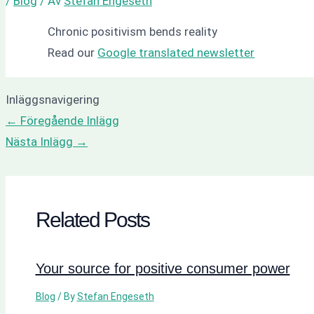
/
Blog
/ Av
Stefan Engeseth
Chronic positivism bends reality
Read our
Google translated newsletter
Inläggsnavigering
←
Föregående Inlägg
Nästa Inlägg
→
Related Posts
Your source for positive consumer power
Blog
/ By
Stefan Engeseth