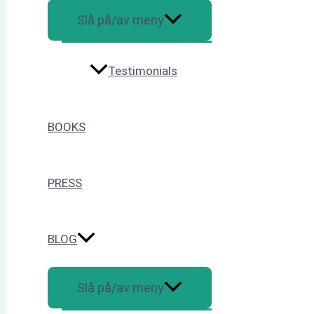
Slå på/av meny
Testimonials
BOOKS
PRESS
BLOG
Slå på/av meny