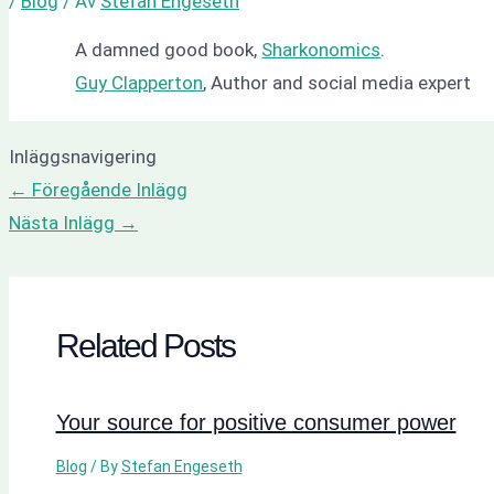
/
Blog
/ Av
Stefan Engeseth
A damned good book,
Sharkonomics
.
Guy Clapperton
, Author and social media expert
Inläggsnavigering
←
Föregående Inlägg
Nästa Inlägg
→
Related Posts
Your source for positive consumer power
Blog
/ By
Stefan Engeseth