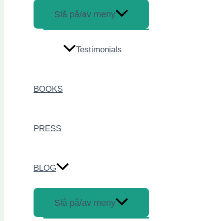
Slå på/av meny
Testimonials
BOOKS
PRESS
BLOG
Slå på/av meny