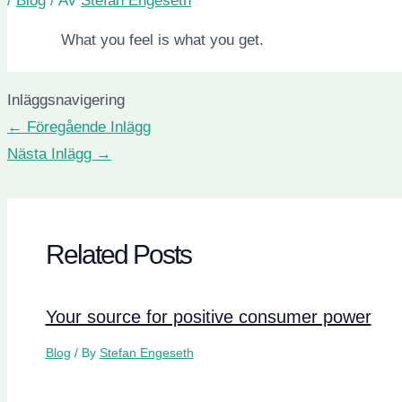
/
Blog
/ Av
Stefan Engeseth
What you feel is what you get.
Inläggsnavigering
←
Föregående Inlägg
Nästa Inlägg
→
Related Posts
Your source for positive consumer power
Blog
/ By
Stefan Engeseth