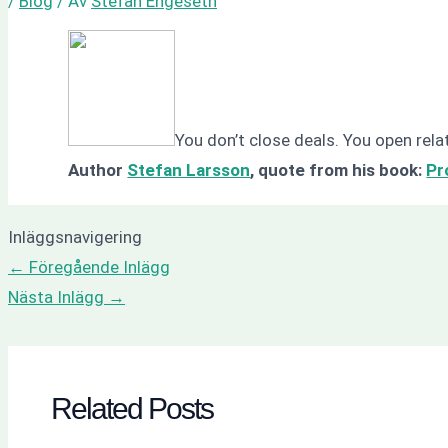
/
Blog
/ Av
Stefan Engeseth
You don’t close deals. You open rela
Author
Stefan Larsson
, quote from his book:
Pr
Inläggsnavigering
←
Föregående Inlägg
Nästa Inlägg
→
Related Posts