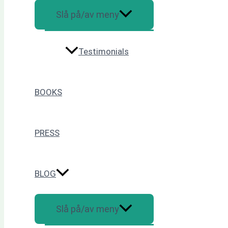
Slå på/av meny
Testimonials
BOOKS
PRESS
BLOG
Slå på/av meny